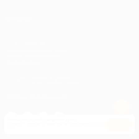
ПАРТНЕРАМ
© 2010-2026 BIGLION
Обработка персональных данных
Пользовательское соглашение
Публичная оферта
Гарантия, поддержка
24 часа и возврат средств
Перейти на полную версию сайта
Используем куки, чтобы сайт работал лучше.
Оставаясь с нами, вы соглашаетесь на использование
файлов
Оk
куки.
Карта