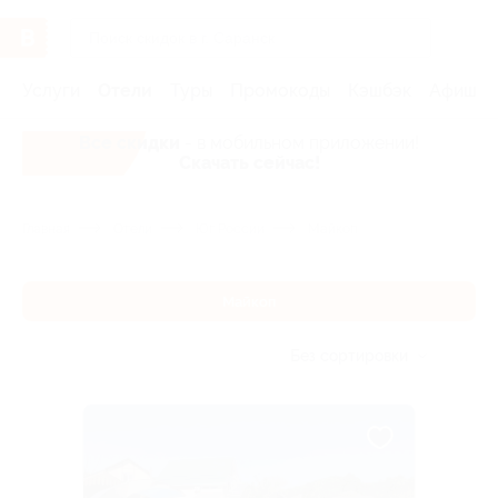
Услуги
Отели
Туры
Промокоды
Кэшбэк
Афиша 
Все скидки
- в мобильном приложении!
Скачать сейчас!
Главная
Отели
Юг России
Майкоп
Майкоп
Без сортировки