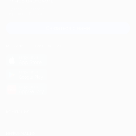
+7 495 649-649-1
Для звонка из Москвы
и регионов России
Связаться с нами
МОБИЛЬНОЕ ПРИЛОЖЕНИЕ
загрузить в
App Store
загрузить в
Google Play
загрузить в
AppGallery
КОМПАНИЯ
ИНФОРМАЦИЯ