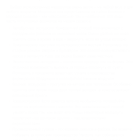
Выбор экскурсионных маршрутов очень велик – на любой вкус и для
любого возраста. Многие из них представлены на сайте Биглион с
хорошей скидкой – как классические, так и необычные. Вот лишь
часть популярных форматов на нашем сервисе:
Автобусные экскурсии. Комфортный способ познакомиться с
городом или районом за несколько часов. Очень удобно: не надо
тратить силы и время, а ещё – мерзнуть, если на улице холодно.
Тематические прогулки по историческим местам. Например, по
старым улицам, дворам и бульварам. Это способ прочувствовать
город и заглянуть туда, где редко бывают даже местные.
Экологические экскурсии – поездки на природу или на фермы. Это
отличная возможность выехать за город и отдохнуть от суеты.
Погладить и покормить животных, узнать о производстве
фермерской продукции и насладиться свежим воздухом.
Водные экскурсии – прогулки на катере или теплоходе. Особенно
приятны они летом, когда дует тёплый ветерок, а кожу освежают
прохладные брызги;
Аэроэкскурсии. Если хочется чего-то необычного, попробуйте
полёт на вертолёте или самолёте. Это захватывающий способ
увидеть город так, как видят его птицы. Некоторые маршруты
пролегают над центром, другие – над живописными
окрестностями.
Промышленный туризм – посещение заводов и фабрик. Вы можете
побывать за кулисами производства. Увидеть, как собираются