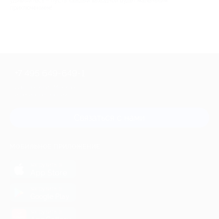
удивляйтесь – пусть каждый выходной будет маленьким
приключением!
+7 495 649-649-1
Для звонка из Москвы
и регионов России
Связаться с нами
МОБИЛЬНОЕ ПРИЛОЖЕНИЕ
загрузить в
App Store
загрузить в
Google Play
загрузить в