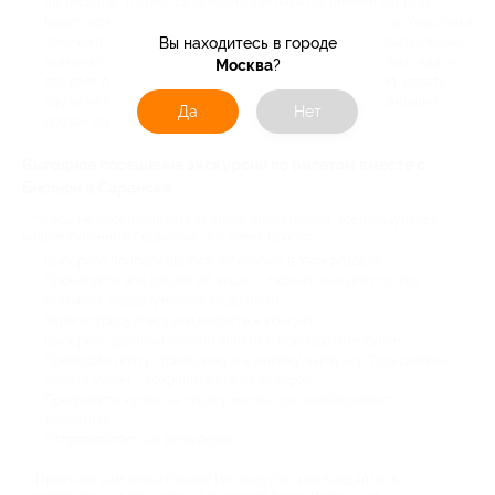
автомобили, готовится шоколад или варится пенный напиток.
Квест-экскурсии – форма для тех, кто любит интерактив. Участники
Вы находитесь в городе
получают маршрут и задания, разгадывают загадки и параллельно
знакомятся с городом. Такие квесты обычно проходят без гида, и
Москва
?
это даёт полную свободу. Можно самим выбирать темп, делать
паузы на кофе или фотосеты. Отлично подойдёт для компании
Да
Нет
друзей или семей с детьми.
Выгодное посещение экскурсий по билетам вместе с
Биглион в Саранске
Чтобы не переплачивать за яркие впечатления, воспользуйтесь
нашим купонным сервисом. Это очень просто:
Выберите понравившуюся экскурсию в этом разделе;
Прочитайте все детали об акции – сколько она длится, что
включает, подразумевает ли доплаты;
Зарегистрируйтесь или войдите в аккаунт;
Выберите удобный способ оплаты и приобретите купон;
Проверьте почту, привязанную к вашему аккаунту. Туда должен
прийти купон – сохраните его на телефон.
Предъявите купон на скидку месте, при необходимости
доплатите.
Отправляйтесь на экскурсию.
Приятных вам впечатлений! Исследуйте, наслаждайтесь,