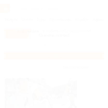
Услуги
Отели
Туры
Промокоды
Кэшбэк
Афиша 
Все скидки
- в мобильном приложении!
Скачать сейчас!
Главная
Услуги
Афиша города
Экскурсии
Экскурсии
Без сортировки