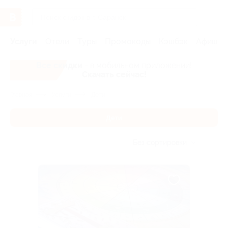
Услуги
Отели
Туры
Промокоды
Кэшбэк
Афиша 
Все скидки
- в мобильном приложении!
Скачать сейчас!
Главная
Услуги
Дети
Дети
Без сортировки