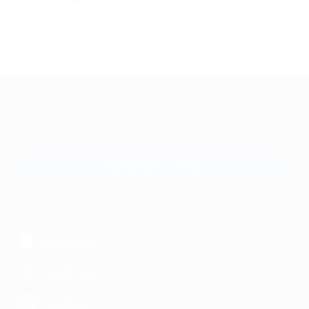
дарите детям радость!
+7 495 649-649-1
Для звонка из Москвы
и регионов России
Связаться с нами
МОБИЛЬНОЕ ПРИЛОЖЕНИЕ
загрузить в
App Store
загрузить в
Google Play
загрузить в