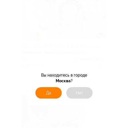
–70%
Курсы для детей по развитию творческих
навыков от компании Genius Baby
РФ
5.0
(111)
от 717 руб.
Куплено 4
Вы находитесь в городе
Москва
?
Да
Нет
–30%