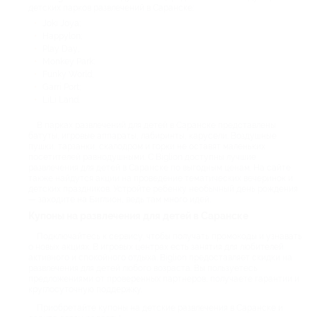
детских парков развлечений в Саранске:
Joki Joya;
Happylon;
Play Day;
Monkey Park;
Funky World;
Garri Port;
LiLi Land.
В парках развлечений для детей в Саранске представлены
батуты, игровые аппараты, лабиринты, карусели. Воздушные
пушки, тарзанки, скалодром и горки не оставят маленьких
посетителей равнодушными. С Biglion доступны лучшие
развлечения для детей в Саранске по выгодным ценам. На сайте
также найдутся акции на проведение тематических вечеринок и
детских праздников. Устройте ребенку необычный день рождения
— заходите на Биглион, ведь там много идей.
Купоны на развлечения для детей в Саранске
Подключайтесь к сервису, чтобы получать промокоды и узнавать
о новых акциях. В игровых центрах есть занятия для любителей
активного и спокойного отдыха. Biglion предоставляет скидки на
развлечения для детей любого возраста. Вы пользуетесь
предложениями от проверенных партнеров, получаете гарантии и
круглосуточную поддержку.
Приобретайте купоны на детские развлечения в Саранске и