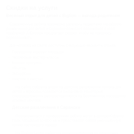
Скидки на услуги
Веселый отдых для детей с Biglion — выгода родителям
Современные ребята чрезмерно увлечены гаджетами. Но обилие
развлечений для детей в Саранске помогает справиться с этой
проблемой. А Биглион предлагает скидки, чтобы не пришлось
переплачивать.
Для непосед на сайте доступны следующие варианты отдыха:
Посещение игровых площадок;
Творческие мастер-классы;
Конные прогулки;
VR-игры;
Экскурсии;
Участие в квестах.
На сайте собраны акции на детские развлечения: купоны для
детей и взрослых появляются ежедневно. Некоторые
спецпредложения распространяются на безлимитное посещение
игровых центров.
Детские развлечения в Саранске
Познакомиться с профессиями ребята могут в центре Kidzania.
Парк площадью 10 000 кв. м представляет собой уменьшенную
копию настоящего города.
На Biglion также найдутся спецпредложения от следующих