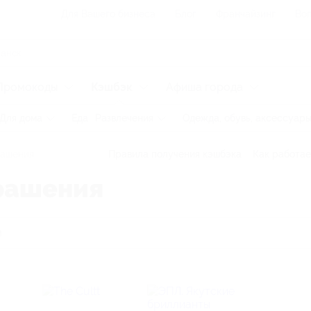
Для Вашего бизнеса
Блог
Франчайзинг
Воп
Промокоды
Кэшбэк
Афиша города
Для дома
Еда
Развлечения
Одежда, обувь, аксессуар
ашения
Правила получения кэшбэка
Как работае
рашения