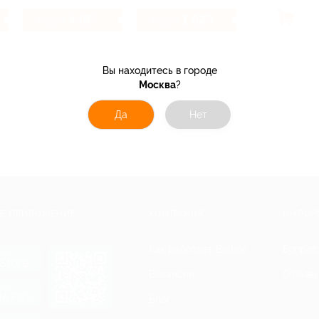
4.16%
1.02%
Кэшбэк
Кэшбэк
Вы находитесь в городе
Москва
?
Да
Нет
Е ПРИЛОЖЕНИЕ
КОМПАНИЯ
ИНФОР
Как работает Biglion
Вопрос
ть в
Store
Вакансии
Отзывы
ть в
le Play
Блог