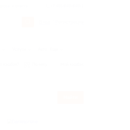
росы и ответы
+7 495 649-649-1
Вход
/
Регистрация
ы
Услуги
Авто
Ещё
т кэшбэк?
По чеку
Мой кэшбэк
Найти