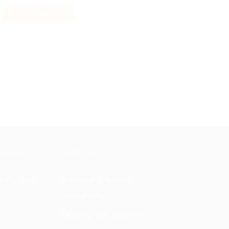
7.69%
Кэшбэк
МАЦИЯ
ПАРТНЕРАМ
ы и ответы
Для Вашего бизнеса
Франчайзинг
Партнерская программа