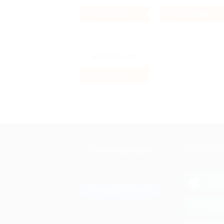
3.2%
3.98%
Кэшбэк
Кэшбэк
5.6%
Кэшбэк
+7 495 649-649-1
МОБИЛЬНО
Для звонка из Москвы
и регионов России
загрузи
App 
Связаться с нами
загрузи
Goog