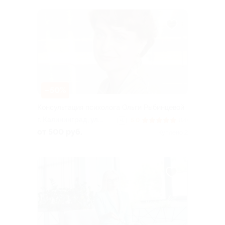
–50%
Консультация психолога Ольги Рыбинцевой
г. Калининград, ул.
5.0
(14)
+1
Георгия Димитрова, д.
от 500 руб.
Куплено 2
28, каб. 3