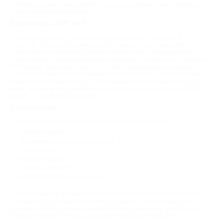
Некоторые виды медицинских процедур особенно востребованы
среди пользователей Biglion.
Диагностика: МРТ и КТ
По купону можно с большой скидкой сделать КТ или МРТ в
Саранске. По результатам врач делает вывод о состоянии всего
организма или отдельных органов и систем. Эти процедуры могут
помочь увидеть даже мельчайшие изменения. На сайте есть скидки на
МРТ головы, брюшной полости, суставов, позвоночника и других
органов. На томографию рекомендуется приходить с результатами
предыдущих исследований и заключениями узких специалистов, что
может помочь в постановке диагноза. Пользуйтесь купоном на МРТ
или КТ — это удобно и выгодно.
Стоматология
На Biglion представлены акции на следующие услуги:
Лечение кариеса;
Эстетическая реставрация зубов;
Отбеливание;
Удаление зубов;
Гигиена полости рта;
Установка брекет-систем и др.
Популярностью у пациентов пользуется чистка зубов в Саранске с
полировкой и фторированием. Чистка бывает ультразвуковой или по
системе AirFlow. Процедура может помочь уменьшить зубной налет и
осветлить эмаль. Часто ее назначают перед подготовкой к