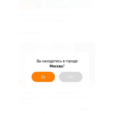
–84%
Психологические консультации
от психолога Ольги Великой
РФ
от 784 руб.
Вы находитесь в городе
Москва
?
Да
Нет
–50%
ЗАПИСАТЬСЯ ОНЛАЙН
Индивидуальная или семейная онлайн-
консультация у психолога Пискуновой
Юлии
РФ
5.0
(5)