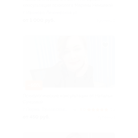
консультации психолога Марины Немцевой
г. Иваново, Лежневская ул.,
д. 55, эт. 4, каб. 4.21 (ТРЦ
от 1 000 руб.
Куплено 2
«Тополь»)
–50%
Психологические консультации от Натальи
Сунцовой
г. Пермь, Горловская
5.0
(21)
+2
ул., д. 92а
от 450 руб.
Куплено 1