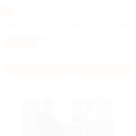
Услуги
Отели
Туры
Промокоды
Кэшбэк
Афиша 
Все скидки
- в мобильном приложении!
Скачать сейчас!
Главная
Услуги
Здоровье
Здоровье
Без сортировки