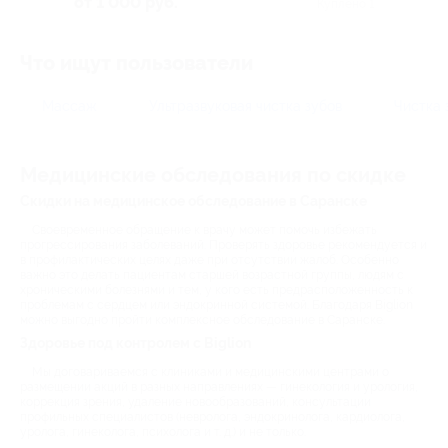
от 1 000 руб.
Куплено 1
Что ищут пользователи
Массаж
Ультразвуковая чистка зубов
Чистка 
Медицинские обследования по скидке
Скидки на медицинское обследование в Саранске
Своевременное обращение к врачу может помочь избежать
прогрессирования заболеваний. Проверять здоровье рекомендуется и
в профилактических целях даже при отсутствии жалоб. Особенно
важно это делать пациентам старшей возрастной группы, людям с
хроническими болезнями и тем, у кого есть предрасположенность к
проблемам с сердцем или эндокринной системой. Благодаря Biglion
можно выгодно пройти комплексное обследование в Саранске.
Здоровье под контролем с Biglion
Мы договариваемся с клиниками и медицинскими центрами о
размещении акций в разных направлениях — гинекология и урология,
коррекция зрения, удаление новообразований, консультации
профильных специалистов (невролога, эндокринолога, кардиолога,
уролога, гинеколога, психолога и т. д.) и не только.