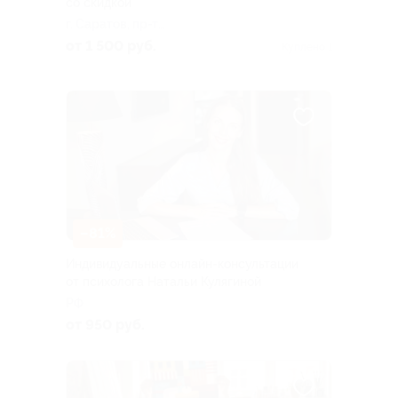
со скидкой
г. Саратов, пр-т
Столыпина, д. 8
от 1 500 руб.
Куплено 1
–81%
Индивидуальные онлайн-консультации
от психолога Натальи Кулягиной
РФ
от 950 руб.