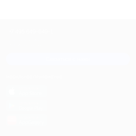
+7 495 649-649-1
Для звонка из Москвы
и регионов России
Связаться с нами
МОБИЛЬНОЕ ПРИЛОЖЕНИЕ
загрузить в
App Store
загрузить в
Google Play
загрузить в
AppGallery