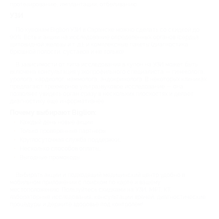
протезированию, имплантации, отбеливанию.
УЗИ
По купонам Biglion УЗИ в Саранске можно сделать со скидкой до
90%. Есть и акции на исследование определенных органов (сердца,
щитовидной железы и т. д.), и комплексные пакеты (диагностика
брюшной полости, суставов и не только).
В зависимости от типа исследования в купон на УЗИ может быть
включена консультация узкопрофильного специалиста — гинеколога,
уролога, кардиолог, маммолога, эндокринолога. В некоторых клиниках
предлагают трехмерное ультразвуковое исследование — она
позволяет увидеть орган сразу в нескольких плоскостях и делает
диагностику еще информативнее.
Почему выбирают Biglion:
Каждый день новые акции;
Только проверенные партнеры;
Круглосуточная служба поддержки;
Несколько способов оплаты;
Выгодные промокоды.
Выбирать акции и подходящий медицинский центр удобно в
мобильном приложении с поиском по карте и вашему
местоположению. Пользуйтесь скидками на УЗИ, МРТ, КТ,
лабораторные исследования, консультации врачей, диагностические
процедуры и держите здоровье под контролем!