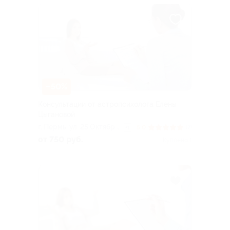
–50%
Консультации от астропсихолога Елены
Цыгановой
г. Пермь, ул. 25 Октября,
5.0
(7)
+1
д. 17
от 750 руб.
Куплено 1