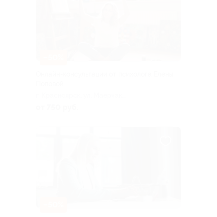
–50%
Онлайн-консультации от психолога Елены
Поповой
г. Красноярск, ул. Маерчака,
д. 18 (204)
от 750 руб.
–50%