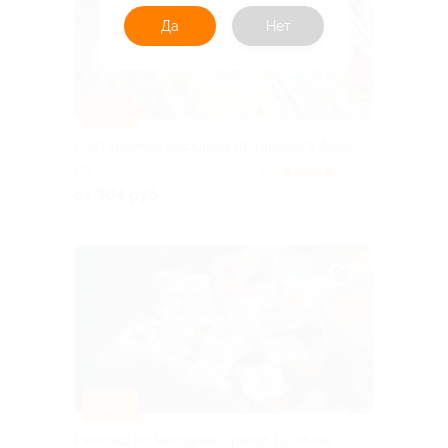
Да
Нет
–62%
Составление расклада от таролога Анны
РФ
4.3
(34)
от 304 руб.
Куплено 8
–42%
Расклад по методике Оракул Ци Мень