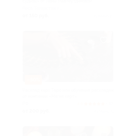
судьбы» от Лены Мавлеутдиновой
Респ. Татарстан, г.
Набережные Челны, пос.
от 150 руб.
Куплено 10
ГЭС, ул. Батенчука, д. 13а
–50%
Расклад карт Таро или обучение раскладам
от компании «Магия карт»
РФ
4.9
(187)
от 200 руб.
Куплено 71