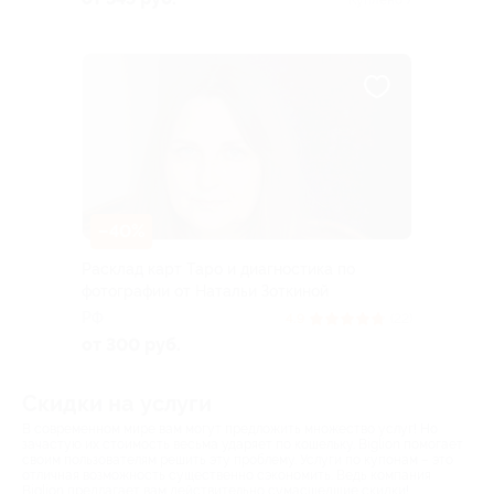
Куплено 7
–40%
Расклад карт Таро и диагностика по
фотографии от Натальи Зоткиной
РФ
4.9
(22)
от 300 руб.
Скидки на услуги
В современном мире вам могут предложить множество услуг! Но
зачастую их стоимость весьма ударяет по кошельку. Biglion помогает
своим пользователям решить эту проблему. Услуги по купонам – это
отличная возможность существенно сэкономить. Ведь компания
Biglion предлагает вам действительно сумасшедшие скидки!