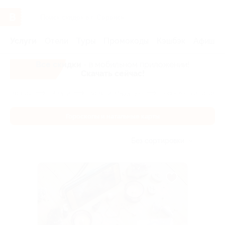
Услуги
Отели
Туры
Промокоды
Кэшбэк
Афиша 
Все скидки
- в мобильном приложении!
Скачать сейчас!
Главная
Услуги
Загляни в будущее
Гороскопы и натальн
Гороскопы и натальные карты
Без сортировки