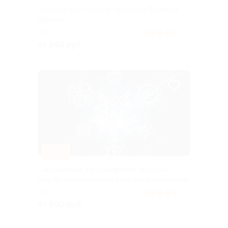
Расклад карт Таро от таролога Варвары
Гертсон
РФ
5.0
(58)
от 240 руб.
Куплено 8
–50%
Составление и расшифровка матрицы
судьбы от консультанта Наталии Кайханиди
РФ
5.0
(26)
от 500 руб.
Куплено 11