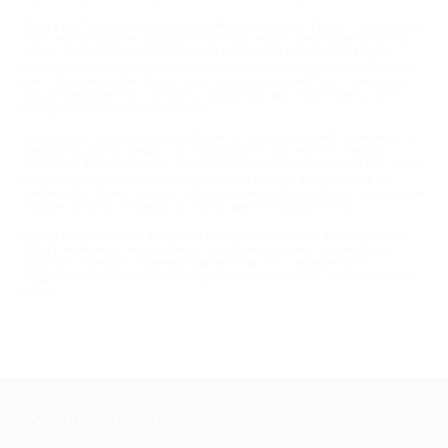
Ужин в ресторане, установка пломбы или новая стрижка – теперь все
это и многое другое приобретет для вас новую цену! Взяв купон на
услугу, вы можете не сомневаться в качестве результата. Biglion
сотрудничает с проверенными партнерами, которые предоставляют
вам - пользователям сайта - услуги высокого качества. С каждым из
них договариваются о лучших условиях для вас. Только вам услуги
обойдутся значительно дешевле.
Мир скидок на услуги позволит вам не только ощутимо экономить на
привычных для вас вещах, но и опробовать для себя что-нибудь
новенькое. Кто-то захочет посетить занятия по фехтованию или лепке
из полимерной глины. Кто знает, сколько всего у вас талантов на
самом деле! Также те вещи, которые раньше были для вас «запретным
плодом» из-за их стоимости, станут вам теперь доступны.
Biglion открывает для вас двери в мир безграничных возможностей!
Теперь вы можете не экономить на своем здоровье, не смотря на
высокую стоимость приемов врачей. У вас есть возможность
поддерживать свою машину в идеальном состоянии, не тратя много
денег.
+7 495 649-649-1
Для звонка из Москвы