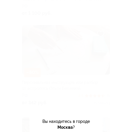
РФ
от 1 100 руб.
–50%
Персональная инструкция или разбор
от астролога Ольги Беляевой
РФ
4.5
(8)
от 342 руб.
Куплено 1
Вы находитесь в городе
Москва
?