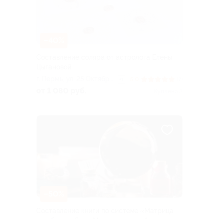
–40%
Составление соляра от астролога Елены
Цыгановой
г. Пермь, ул. 25 Октября,
5.0
(7)
+1
д. 17
от 1 080 руб.
Куплено 3
–50%
Составление книги по системе «Матрица