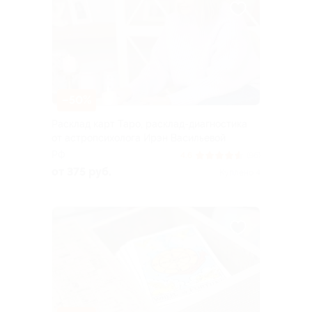
–50%
Расклад карт Таро, расклад-диагностика
от астропсихолога Ирэн Васильевой
РФ
4.6
(96)
от 375 руб.
Куплено 4