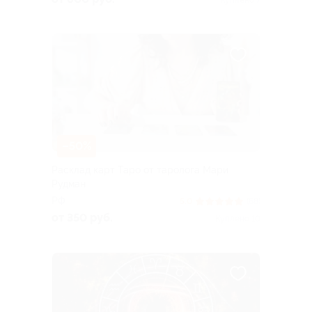
Куплено 7
–50%
Расклад карт Таро от таролога Мари
Рудман
РФ
5.0
(68)
от 350 руб.
Куплено 10