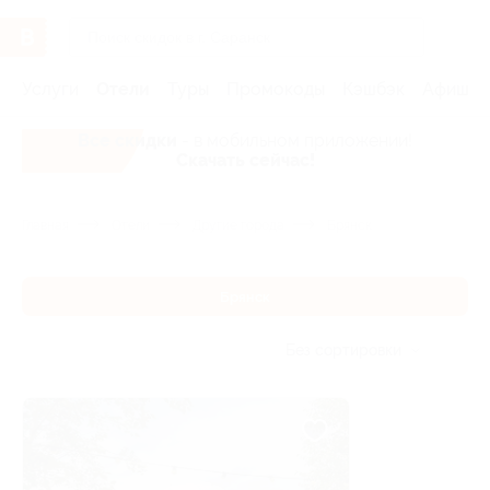
Услуги
Отели
Туры
Промокоды
Кэшбэк
Афиша 
Все скидки
- в мобильном приложении!
Скачать сейчас!
Главная
Отели
Другие города
Брянск
Брянск
Без сортировки