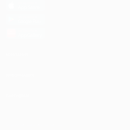
загрузить в
App Store
загрузить в
Google Play
загрузить в
AppGallery
КОМПАНИЯ
ИНФОРМАЦИЯ
ПАРТНЕРАМ
© 2010-2026 BIGLION
Обработка персональных данных