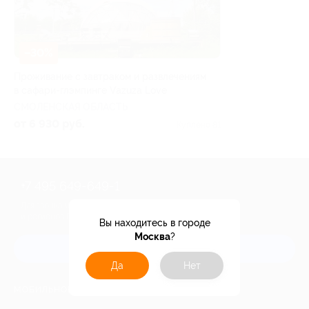
–30%
Проживание с завтраком и развлечениям
в сафари-глэмпинге Vazuza Love
СМОЛЕНСКАЯ ОБЛАСТЬ
от 6 930 руб.
Куплено 81
+7 495 649-649-1
Для звонка из Москвы
и регионов России
Вы находитесь в городе
Москва
?
Связаться с нами
Да
Нет
МОБИЛЬНОЕ ПРИЛОЖЕНИЕ