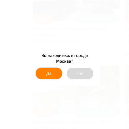
–30%
ДОСТУПНО НА ЛЕТО
Отдых у моря в гостевом доме «Оскар»
О
со скидкой
«
РЕСПУБЛИКА АБХАЗИЯ
Р
от 3 360 руб.
о
Вы находитесь в городе
Москва
?
Да
Нет
–30%
ДОСТУПНО НА ЛЕТО
Отдых в Абхазии в гостевом доме «Шанти»
А
в
РЕСПУБЛИКА АБХАЗИЯ