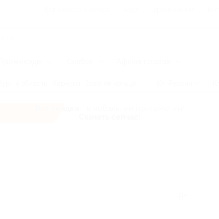
Для Вашего бизнеса
Блог
Франчайзинг
Воп
Промокоды
Кэшбэк
Афиша города
ург и область
Карелия
Золотое кольцо
Юг России
К
Все скидки
- в мобильном приложении!
Скачать сейчас!