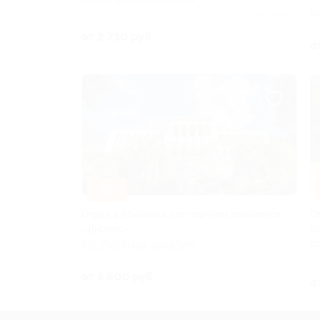
Р
Куплено 1
от 2 730 руб.
о
–30%
Отдых в Абхазии в коттеджном комплексе
О
«Дионис»
с
РЕСПУБЛИКА АБХАЗИЯ
Р
от 5 600 руб.
о