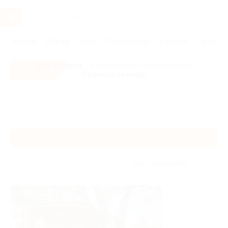
Услуги
Отели
Туры
Промокоды
Кэшбэк
Афиша 
Все скидки
- в мобильном приложении!
Скачать сейчас!
Главная
Отели
Поволжье
Тольятти
Тольятти
Без сортировки