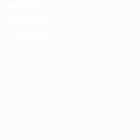
загрузить в
App Store
загрузить в
Google Play
загрузить в
AppGallery
КОМПАНИЯ
ИНФОРМАЦИЯ
ПАРТНЕРАМ
© 2010-2026 BIGLION
Обработка персональных данных