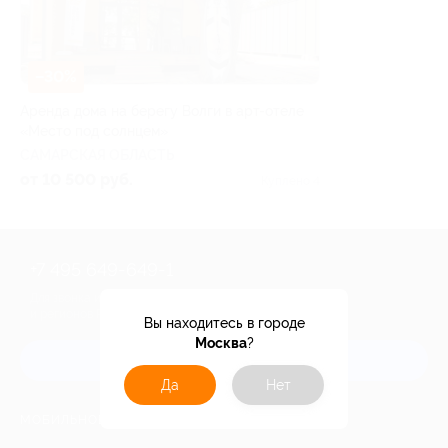
–30%
Аренда дома на берегу Волги в арт-отеле
«Место под солнцем»
САМАРСКАЯ ОБЛАСТЬ
от 10 500 руб.
Куплено 4
+7 495 649-649-1
Для звонка из Москвы
и регионов России
Вы находитесь в городе
Москва
?
Связаться с нами
Да
Нет
МОБИЛЬНОЕ ПРИЛОЖЕНИЕ