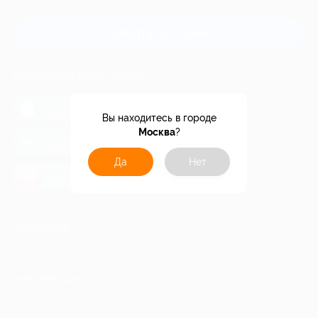
и регионов России
Связаться с нами
МОБИЛЬНОЕ ПРИЛОЖЕНИЕ
загрузить в
App Store
Вы находитесь в городе
Москва
?
загрузить в
Google Play
Да
Нет
загрузить в
AppGallery
КОМПАНИЯ
ИНФОРМАЦИЯ