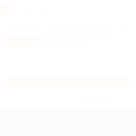
Услуги
Отели
Туры
Промокоды
Кэшбэк
Афиша 
Все скидки
- в мобильном приложении!
Скачать сейчас!
Главная
Отели
Юг России
Таганрог
Таганрог
Без сортировки
+7 495 649-649-1
Для звонка из Москвы