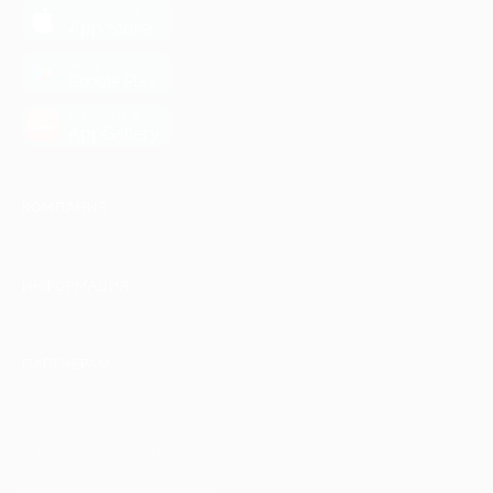
загрузить в
App Store
загрузить в
Google Play
загрузить в
AppGallery
КОМПАНИЯ
ИНФОРМАЦИЯ
ПАРТНЕРАМ
© 2010-2026 BIGLION
Обработка персональных данных