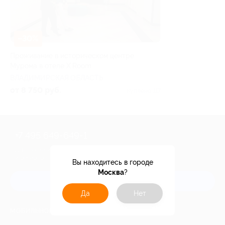
–30%
Проживание в историческом центре
Мурома в отеле X.Room
ВЛАДИМИРСКАЯ ОБЛАСТЬ
от 8 750 руб.
Куплено 117
+7 495 649-649-1
Для звонка из Москвы
и регионов России
Вы находитесь в городе
Москва
?
Связаться с нами
Да
Нет
МОБИЛЬНОЕ ПРИЛОЖЕНИЕ