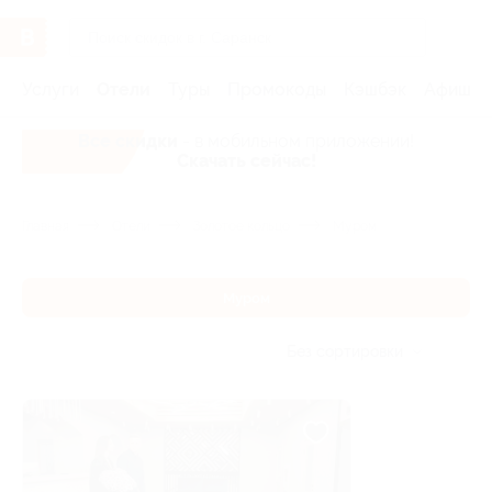
Услуги
Отели
Туры
Промокоды
Кэшбэк
Афиша 
Все скидки
- в мобильном приложении!
Скачать сейчас!
Главная
Отели
Золотое кольцо
Муром
Муром
Без сортировки